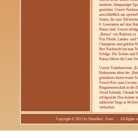
moderne, blutgeprägte Spo
gezüchtet. Unsere Nachzu
ausschließlich aus sporter
Stuten, die zum Teil bereits
6. Generation auf dem Hat
Hause sind. Unsere erfolgr
„Raissa“ von Rubicon xx 
Prix Pferde, Landes- und
Champions und gekörte He
Ihre Nachzucht hat zum Tei
Erfolge. Die Tochter und 
Raissa führen die Linie for
Unsere Trakehnerstute „K
Hohenstein eifert der „Rai
gratulieren ihrem ersten 
French Kiss zum Gewinn 
Ringmeisterschaft in der D
Arvid Schmidt, Ubstadt-W
erfolgreiche Duo konnte i
zahlreiche Siege in M-Dre
verbuchen.
Copyright © 2013 by Hatzelhof - Forst - All Rights r