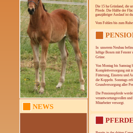
Die 15 ha Grünland, die un
Pferde. Die Hälfte der Flä
ganzjähriger Auslauf ist d
Vom Fohlen bis zum Ruhes
PENSIO
In unserem Neubau befind
luftige Boxen mit Fenster 
Grüne.
Von Montag bis Samstag bi
Komplettversorgung mit in
Fütterung, Einstreu und A
die Koppeln. Sonntags erfo
Grundversorgung aller Pe
Die Pensionspferde werde
verantwortungsvollen und
Mitarbeiter versorgt.
NEWS
PFERD
Bereits in der dritten Gen